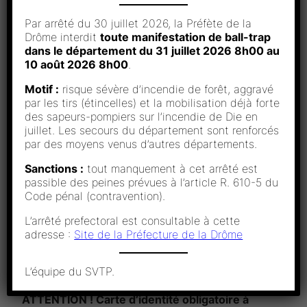
la Drôme, mais aussi de l’Isère, du Vaucluse, du
Par arrêté du 30 juillet 2026, la Préfète de la
Gard et de la Loire. Le club est ouvert à tous :
Drôme interdit
toute manifestation de ball-trap
dans le département du 31 juillet 2026 8h00 au
tireurs chevronnés, tireurs débutants.
10 août 2026 8h00
.
Vous avez bon pied, bon œil, vous êtes âgés d’au
Motif :
risque sévère d’incendie de forêt, aggravé
moins 12 ans, nous vous accueillerons avec plaisir.
par les tirs (étincelles) et la mobilisation déjà forte
des sapeurs-pompiers sur l’incendie de Die en
Nos initiateurs diplômés vous apprendront les
juillet. Les secours du département sont renforcés
règles fondamentales et indispensables de notre
par des moyens venus d’autres départements.
sport.
Sanctions :
tout manquement à cet arrêté est
passible des peines prévues à l’article R. 610-5 du
Code pénal (contravention).
Forfait Découverte : 35€
–
Suspendu en juillet et
août.
L’arrêté prefectoral est consultable à cette
adresse :
Site de la Préfecture de la Drôme
Les samedis matin.
Sur rendez-vous : contactez Philippe au
L’équipe du SVTP.
06.80.08.11.69
ATTENTION ! Carte d’identité obligatoire à