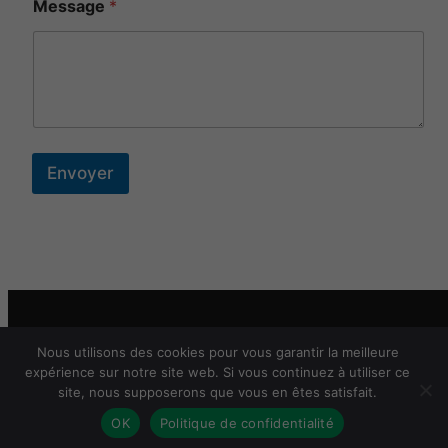
m
Message
*
Envoyer
Stade Valentinois de Tir aux Plateaux – 2026
Nous utilisons des cookies pour vous garantir la meilleure
expérience sur notre site web. Si vous continuez à utiliser ce
site, nous supposerons que vous en êtes satisfait.
Mentions légales
OK
Politique de confidentialité