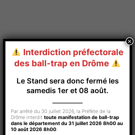
×
Interdiction préfectorale
des ball-trap en Drôme
Le Stand sera donc fermé les
samedis 1er et 08 août.
Adresse :
2, Chemin des Gours
,
26600
PONT DE
Par arrêté du 30 juillet 2026, la Préfète de la
Drôme interdit
toute manifestation de ball-trap
L’ISÈRE
dans le département du 31 juillet 2026 8h00 au
10 août 2026 8h00
.
Téléphone : 04 75 84 56 73