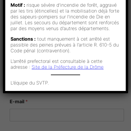
Motif :
risque sévère d’incendie de forêt, aggravé
N° de téléphone du Président : 07 83 83 39 00
par les tirs (étincelles) et la mobilisation déjà forte
N° de téléphone de la Co-Présidente : 04 75 71 07
des sapeurs-pompiers sur l’incendie de Die en
93
juillet. Les secours du département sont renforcés
par des moyens venus d’autres départements.
Sanctions :
tout manquement à cet arrêté est
Nom Prénom
*
passible des peines prévues à l’article R. 610-5 du
Code pénal (contravention).
L’arrêté prefectoral est consultable à cette
*
adresse :
Site de la Préfecture de la Drôme
Numero de téléphone
*
E
-
m
L’équipe du SVTP.
a
i
l
E-mail
*
P
r
é
n
o