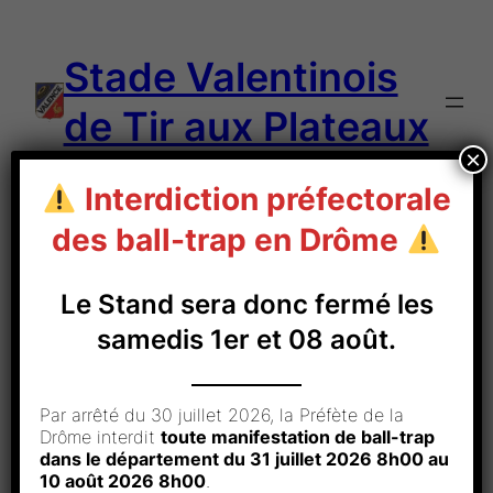
Aller
au
Stade Valentinois
contenu
de Tir aux Plateaux
×
Interdiction préfectorale
des ball-trap en Drôme
Aucun accès
Le Stand sera donc fermé les
samedis 1er et 08 août.
Par arrêté du 30 juillet 2026, la Préfète de la
Drôme interdit
toute manifestation de ball-trap
dans le département du 31 juillet 2026 8h00 au
10 août 2026 8h00
.