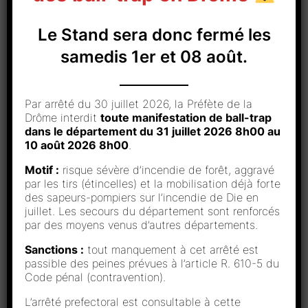
02/09/2023
Le Stand sera donc fermé les
Résultats 2023 – Concours du
samedis 1er et 08 août.
Club
18/05/2023
Résultats 2023 – Championnat
Par arrêté du 30 juillet 2026, la Préfète de la
Drôme interdit
toute manifestation de ball-trap
Départemental FU 26-38
dans le département du 31 juillet 2026 8h00 au
10 août 2026 8h00
.
30/04/2023
Résultats 2023 – Grand Prix de la
Motif :
risque sévère d’incendie de forêt, aggravé
par les tirs (étincelles) et la mobilisation déjà forte
Ville de Valence
des sapeurs-pompiers sur l’incendie de Die en
05/03/2023
juillet. Les secours du département sont renforcés
par des moyens venus d’autres départements.
Résultats 2023 – Prix Ouverture
Sanctions :
tout manquement à cet arrêté est
passible des peines prévues à l’article R. 610-5 du
Code pénal (contravention).
L’arrêté prefectoral est consultable à cette