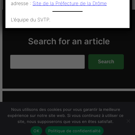
adresse :
Site de la Préfecture de la Drôme
L’équipe du SVTP.
Search for an article
Search
Search
Stade Valentinois de Tir aux Plateaux – 2026
Nous utilisons des cookies pour vous garantir la meilleure
expérience sur notre site web. Si vous continuez à utiliser ce
site, nous supposerons que vous en êtes satisfait.
Mentions légales
OK
Politique de confidentialité