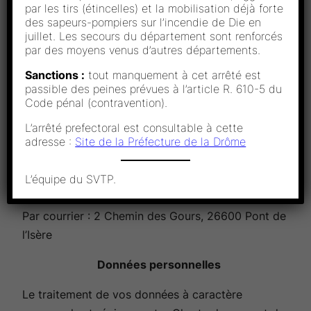
Le Site est hébergé par la société OVH, situé 2 rue
par les tirs (étincelles) et la mobilisation déjà forte
Kellermann – BP 80157 – 59053 Roubaix Cedex 1,
des sapeurs-pompiers sur l’incendie de Die en
juillet. Les secours du département sont renforcés
(contact téléphonique ou email : 1007).
par des moyens venus d’autres départements.
Directeur de publication
Sanctions :
tout manquement à cet arrêté est
passible des peines prévues à l’article R. 610-5 du
Le Directeur de la publication du Site est Sébastien
Code pénal (contravention).
TOLEDO.
L’arrêté prefectoral est consultable à cette
adresse :
Site de la Préfecture de la Drôme
Nous contacter
Par téléphone :
+33 4 75 84 56 73
L’équipe du SVTP.
Par email : svtp @ svtp.org
Par courrier : 2 Chemin des Gours, 26600 Pont de
l’Isère
Données personnelles
Le traitement de vos données à caractère