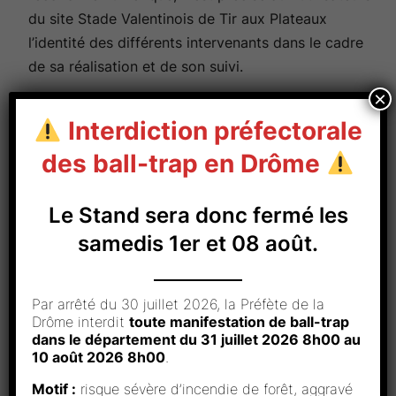
du site Stade Valentinois de Tir aux Plateaux
l’identité des différents intervenants dans le cadre
de sa réalisation et de son suivi.
×
Edition du site
Interdiction préfectorale
Le présent site, accessible à l’URL
des ball-trap en Drôme
www.svtpvalence.fr (le « Site »), est édité par :
L’association Stade Valentinois de Tir aux Plateaux
Le Stand sera donc fermé les
ou SVTP, enregistrée auprès de la préfecture de la
samedis 1er et 08 août.
Drôme (26) – Préfecture Valence sous le numéro
W263 003 787, ayant son siège situé à 21 Rue
Henri Rey, 26000 Valence, représentée par
Par arrêté du 30 juillet 2026, la Préfète de la
Drôme interdit
toute manifestation de ball-trap
Sébastien TOLEDO dûment habilité.
dans le département du 31 juillet 2026 8h00 au
10 août 2026 8h00
.
Hébergement
Motif :
risque sévère d’incendie de forêt, aggravé