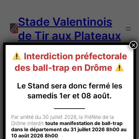
Aller
au
Stade Valentinois
contenu
de Tir aux Plateaux
×
Interdiction préfectorale
des ball-trap en Drôme
Le Stand sera donc fermé les
Résultats 2019 –
samedis 1er et 08 août.
Concours du club
Par arrêté du 30 juillet 2026, la Préfète de la
Drôme interdit
toute manifestation de ball-trap
31/08/2019
Résultats 2019
dans le département du 31 juillet 2026 8h00 au
10 août 2026 8h00
.