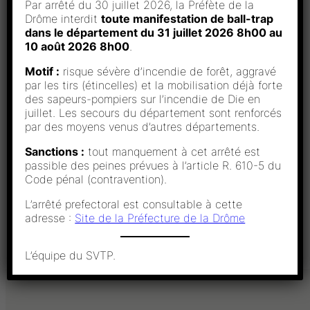
Par arrêté du 30 juillet 2026, la Préfète de la
Drôme interdit
toute manifestation de ball-trap
dans le département du 31 juillet 2026 8h00 au
10 août 2026 8h00
.
Motif :
risque sévère d’incendie de forêt, aggravé
Classement SCRATCH
Télécharger
par les tirs (étincelles) et la mobilisation déjà forte
Classement Dames
Télécharger
des sapeurs-pompiers sur l’incendie de Die en
Classement Junior
Télécharger
juillet. Les secours du département sont renforcés
Classement Man1
Télécharger
par des moyens venus d’autres départements.
Classement Man2
Télécharger
Classement Man3
Télécharger
Sanctions :
tout manquement à cet arrêté est
Classement Mas
Télécharger
passible des peines prévues à l’article R. 610-5 du
Classement SenA
Télécharger
Code pénal (contravention).
Classement SenB
Télécharger
L’arrêté prefectoral est consultable à cette
Classement Vet
Télécharger
adresse :
Site de la Préfecture de la Drôme
Classement SCRATCH_merged
Télécharger
L’équipe du SVTP.