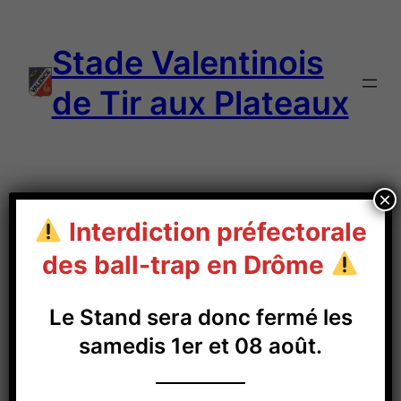
Aller
au
Stade Valentinois
contenu
de Tir aux Plateaux
×
Interdiction préfectorale
Résultats 2024 –
des ball-trap en Drôme
Grand Prix de la Ville
Le Stand sera donc fermé les
de Valence
samedis 1er et 08 août.
21/04/2024
Résultats 2024