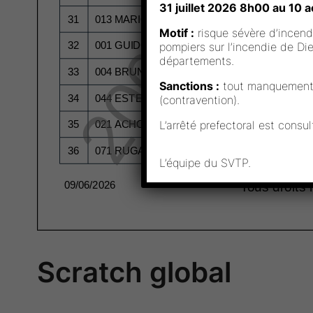
31 juillet 2026 8h00 au 10
Motif :
risque sévère d’incendi
pompiers sur l’incendie de Di
départements.
Sanctions :
tout manquement à
(contravention).
L’arrêté prefectoral est consu
L’équipe du SVTP.
Scratch global