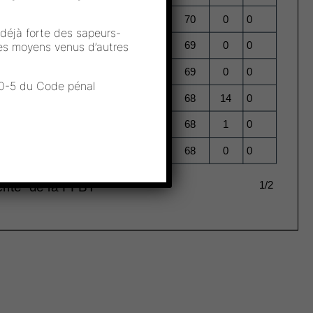
n déjà forte des sapeurs-
des moyens venus d’autres
610-5 du Code pénal