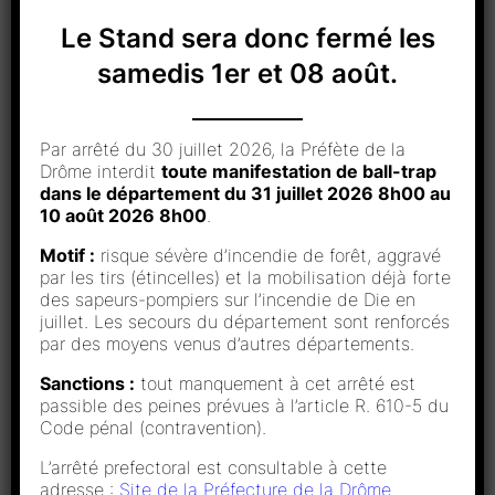
16/10/2022
Le Stand sera donc fermé les
Résultats 2022 – Prix d’Automne
samedis 1er et 08 août.
10/09/2022
Résultats 2022 – Concours du
Par arrêté du 30 juillet 2026, la Préfète de la
Club
Drôme interdit
toute manifestation de ball-trap
dans le département du 31 juillet 2026 8h00 au
08/05/2022
10 août 2026 8h00
.
Résultats 2022 – Grand Prix de la
Motif :
risque sévère d’incendie de forêt, aggravé
Ville de Valence
par les tirs (étincelles) et la mobilisation déjà forte
des sapeurs-pompiers sur l’incendie de Die en
13/03/2022
juillet. Les secours du département sont renforcés
Résultats 2022 – Prix d’Ouverture
par des moyens venus d’autres départements.
Sanctions :
tout manquement à cet arrêté est
passible des peines prévues à l’article R. 610-5 du
Code pénal (contravention).
L’arrêté prefectoral est consultable à cette
adresse :
Site de la Préfecture de la Drôme