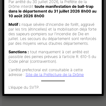
Par arrêté du 30 juillet 2026, la Préfète de la
Drôme interdit
toute manifestation de ball-trap
dans le département du 31 juillet 2026 8h00 au
10 août 2026 8h00
.
Motif :
risque sévère d’incendie de forêt, aggravé
Etat_resutat_scratch
Télécharger
par les tirs (étincelles) et la mobilisation déjà forte
Etat_resutat_Dame
Télécharger
des sapeurs-pompiers sur l’incendie de Die en
Etat_resutat_JuF
Télécharger
juillet. Les secours du département sont renforcés
Etat_resutat_Jug
Télécharger
par des moyens venus d’autres départements.
Etat_resutat_Master
Télécharger
Etat_resutat_S1
Télécharger
Sanctions :
tout manquement à cet arrêté est
Etat_resutat_S2
Télécharger
passible des peines prévues à l’article R. 610-5 du
Etat_resutat_S3
Télécharger
Code pénal (contravention).
Etat_resutat_scratch-SUV
Télécharger
L’arrêté prefectoral est consultable à cette
Etat_resutat_scratch-vet
Télécharger
adresse :
Site de la Préfecture de la Drôme
Etat_resutat_TousJu
Télécharger
L’équipe du SVTP.