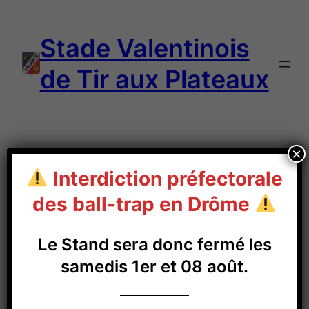
Aller
au
Stade Valentinois
contenu
de Tir aux Plateaux
×
Interdiction préfectorale
Résultats 2022 –
des ball-trap en Drôme
Grand Prix de la Ville
Le Stand sera donc fermé les
de Valence
samedis 1er et 08 août.
08/05/2022
Résultats 2022